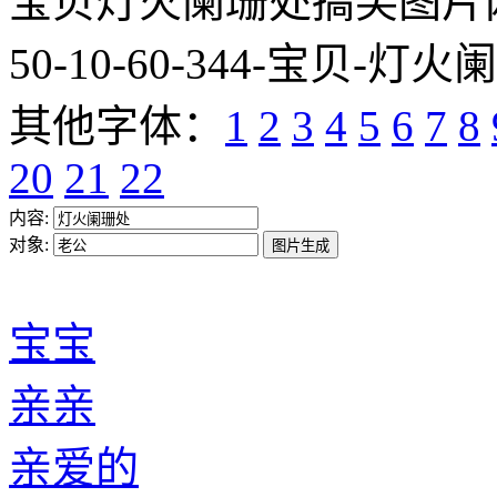
宝贝灯火阑珊处搞笑图片网址:http
50-10-60-344-宝贝-灯火
其他字体：
1
2
3
4
5
6
7
8
20
21
22
内容:
对象:
宝宝
亲亲
亲爱的