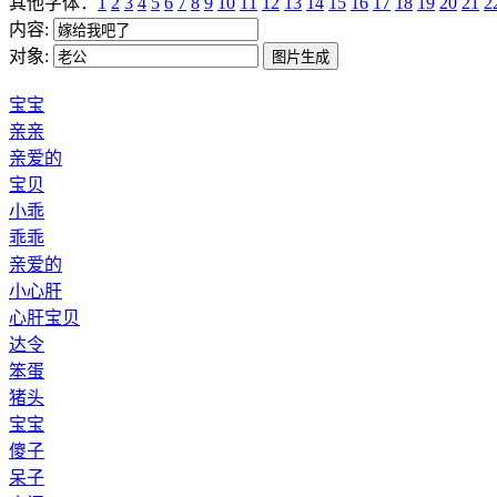
其他字体：
1
2
3
4
5
6
7
8
9
10
11
12
13
14
15
16
17
18
19
20
21
2
内容:
对象:
宝宝
亲亲
亲爱的
宝贝
小乖
乖乖
亲爱的
小心肝
心肝宝贝
达令
笨蛋
猪头
宝宝
傻子
呆子