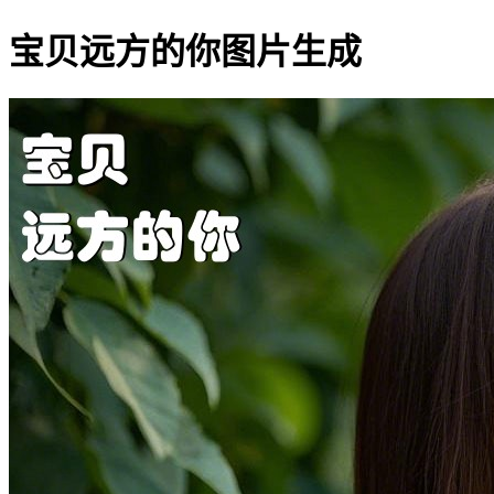
宝贝远方的你图片生成