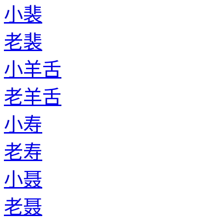
小裴
老裴
小羊舌
老羊舌
小寿
老寿
小聂
老聂