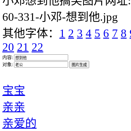
小邓想到他搞笑图片网址:https:/
60-331-小邓-想到他.jpg
其他字体：
1
2
3
4
5
6
7
8
20
21
22
内容:
对象:
宝宝
亲亲
亲爱的