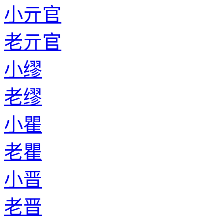
小亓官
老亓官
小缪
老缪
小瞿
老瞿
小晋
老晋