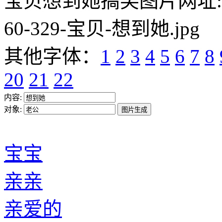
宝贝想到她搞笑图片网址:https:/
60-329-宝贝-想到她.jpg
其他字体：
1
2
3
4
5
6
7
8
20
21
22
内容:
对象:
宝宝
亲亲
亲爱的