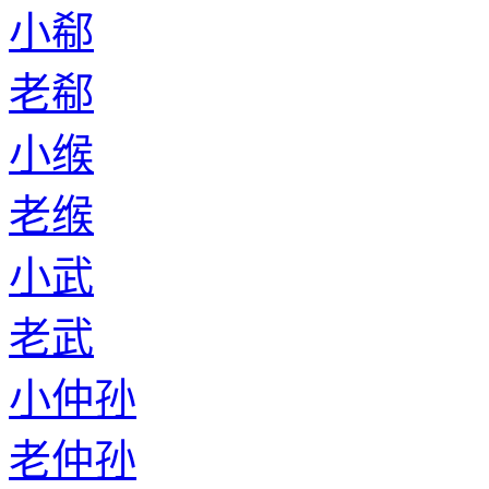
小郗
老郗
小缑
老缑
小武
老武
小仲孙
老仲孙