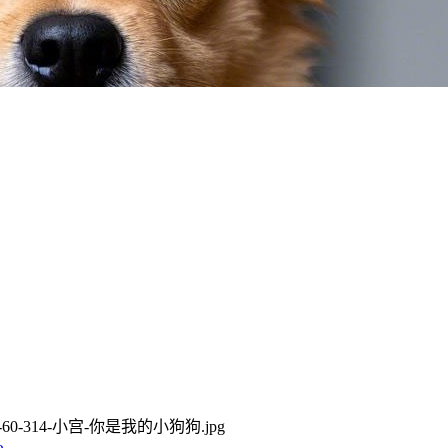
0-60-314-小宫-你是我的小狗狗.jpg