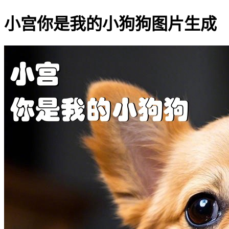
小宫你是我的小狗狗图片生成