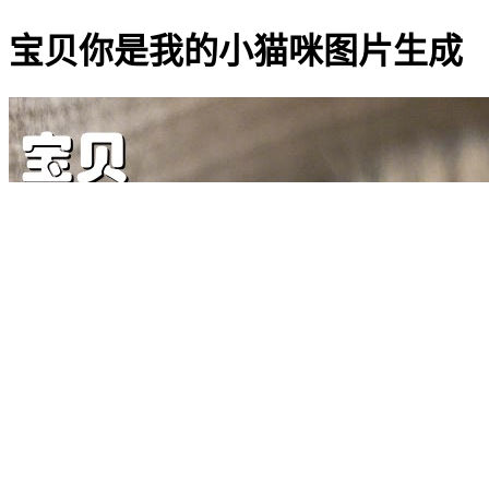
宝贝你是我的小猫咪图片生成