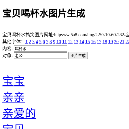
宝贝喝杯水图片生成
宝贝喝杯水搞笑图片网址:https://w.5a8.com/img/2-50-10-60-282
其他字体：
1
2
3
4
5
6
7
8
9
10
11
12
13
14
15
16
17
18
19
20
21
2
内容:
对象:
宝宝
亲亲
亲爱的