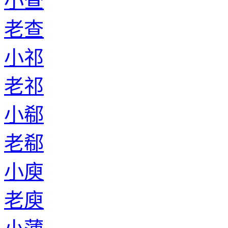
小查
老查
小祁
老祁
小郗
老郗
小庾
老庾