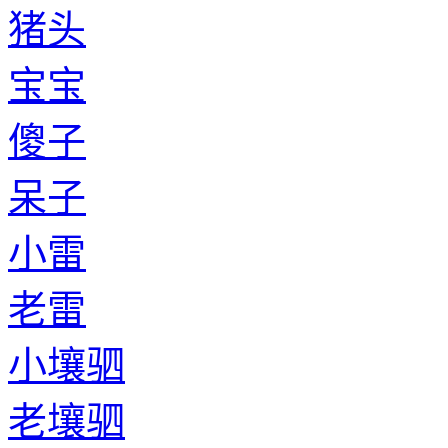
猪头
宝宝
傻子
呆子
小雷
老雷
小壤驷
老壤驷