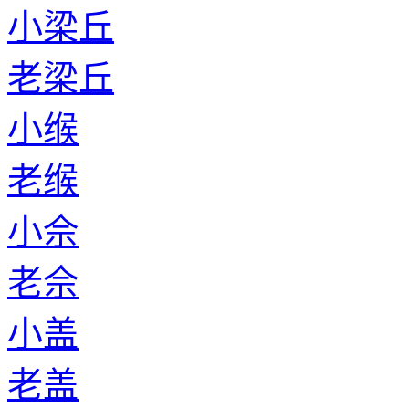
小梁丘
老梁丘
小缑
老缑
小佘
老佘
小盖
老盖