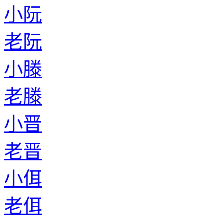
小阮
老阮
小滕
老滕
小晋
老晋
小佴
老佴