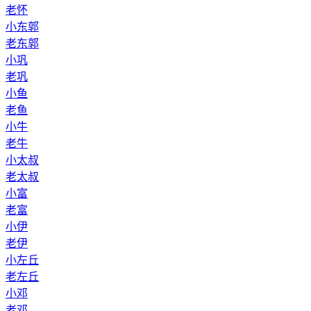
老怀
小东郭
老东郭
小巩
老巩
小鱼
老鱼
小牛
老牛
小太叔
老太叔
小富
老富
小伊
老伊
小左丘
老左丘
小邓
老邓