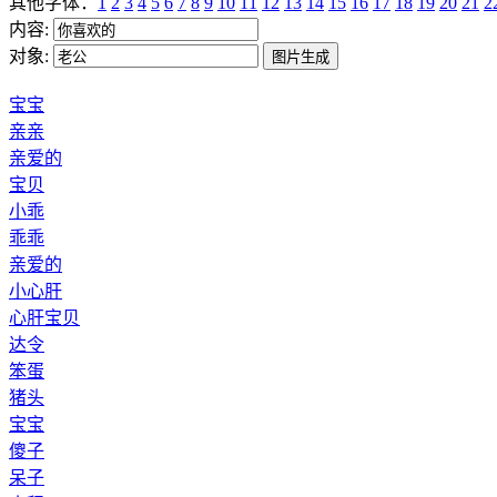
其他字体：
1
2
3
4
5
6
7
8
9
10
11
12
13
14
15
16
17
18
19
20
21
2
内容:
对象:
宝宝
亲亲
亲爱的
宝贝
小乖
乖乖
亲爱的
小心肝
心肝宝贝
达令
笨蛋
猪头
宝宝
傻子
呆子