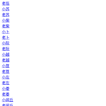
老伍
小苏
老苏
小柴
老柴
小卜
老卜
小阮
老阮
小越
老越
小笪
老笪
小左
老左
小娄
老娄
小闾丘
老闾丘