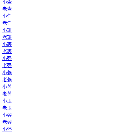
小查
老查
小任
老任
小班
老班
小裘
老裘
小强
老强
小赖
老赖
小芮
老芮
小卫
老卫
小羿
老羿
小怀