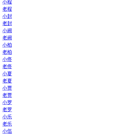
小程
老程
小封
老封
小阙
老阙
小柏
老柏
小佟
老佟
小夏
老夏
小贾
老贾
小罗
老罗
小乐
老乐
小伍