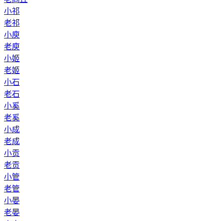
小祁
老祁
小庾
老庾
小姬
老姬
小石
老石
小奚
老奚
小成
老成
小贡
老贡
小管
老管
小晏
老晏