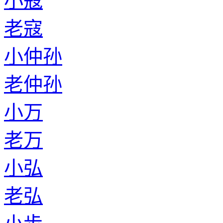
小寇
老寇
小仲孙
老仲孙
小万
老万
小弘
老弘