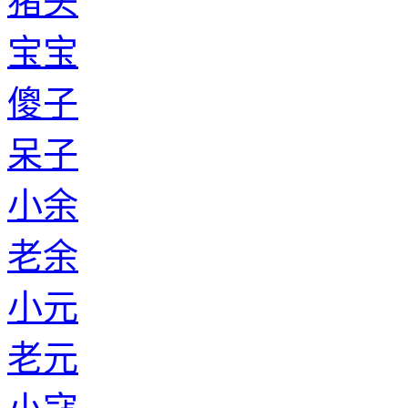
猪头
宝宝
傻子
呆子
小余
老余
小元
老元