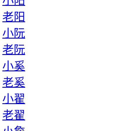
小阳
老阳
小阮
老阮
小奚
老奚
小翟
老翟