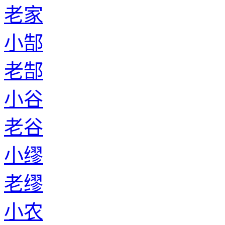
老家
小郜
老郜
小谷
老谷
小缪
老缪
小农