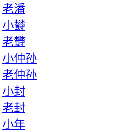
老潘
小欎
老欎
小仲孙
老仲孙
小封
老封
小年