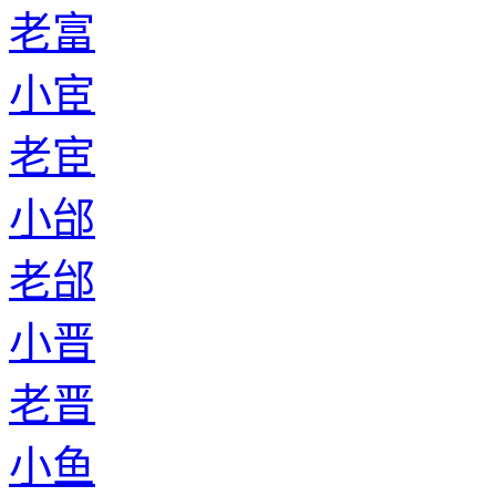
老富
小宦
老宦
小邰
老邰
小晋
老晋
小鱼