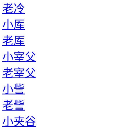
老冷
小厍
老厍
小宰父
老宰父
小訾
老訾
小夹谷