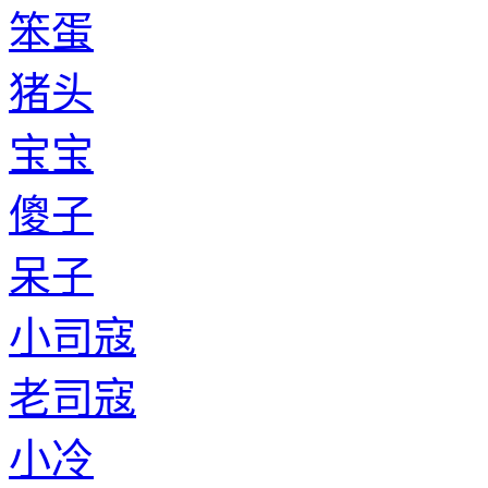
笨蛋
猪头
宝宝
傻子
呆子
小司寇
老司寇
小冷