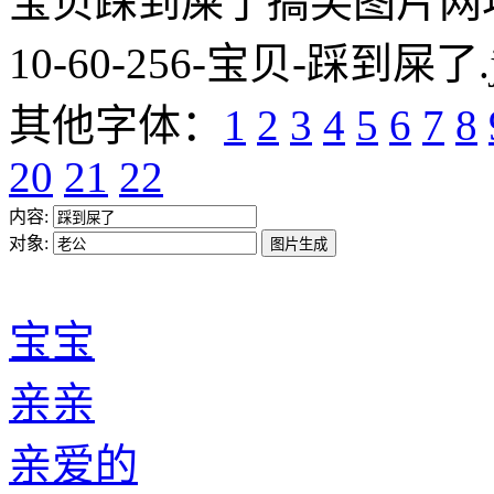
宝贝踩到屎了搞笑图片网址:https
10-60-256-宝贝-踩到屎了.
其他字体：
1
2
3
4
5
6
7
8
20
21
22
内容:
对象:
宝宝
亲亲
亲爱的