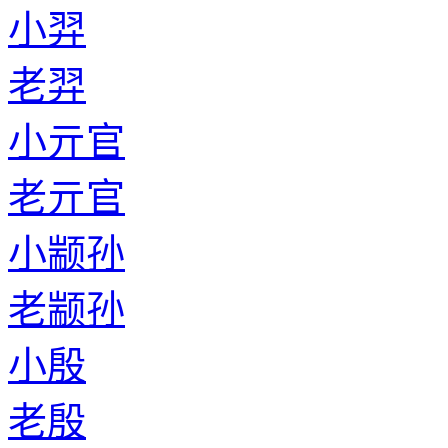
小羿
老羿
小亓官
老亓官
小颛孙
老颛孙
小殷
老殷