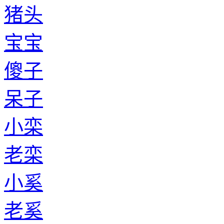
猪头
宝宝
傻子
呆子
小栾
老栾
小奚
老奚