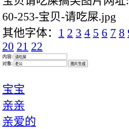
宝贝请吃屎搞笑图片网址:https:/
60-253-宝贝-请吃屎.jpg
其他字体：
1
2
3
4
5
6
7
8
20
21
22
内容:
对象:
宝宝
亲亲
亲爱的