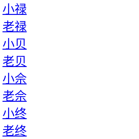
小禄
老禄
小贝
老贝
小佘
老佘
小终
老终