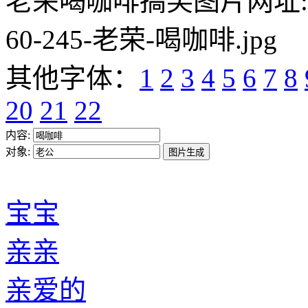
老荣喝咖啡搞笑图片网址:https:/
60-245-老荣-喝咖啡.jpg
其他字体：
1
2
3
4
5
6
7
8
20
21
22
内容:
对象:
宝宝
亲亲
亲爱的