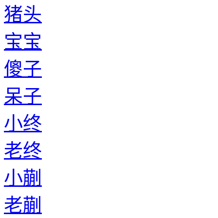
猪头
宝宝
傻子
呆子
小终
老终
小蒯
老蒯