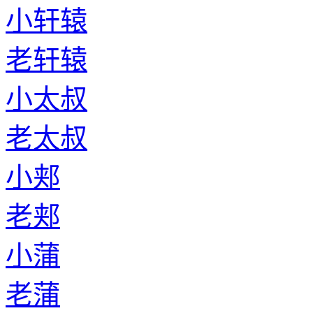
小轩辕
老轩辕
小太叔
老太叔
小郏
老郏
小蒲
老蒲