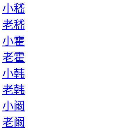
小嵇
老嵇
小霍
老霍
小韩
老韩
小阚
老阚