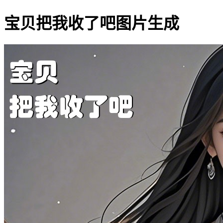
宝贝把我收了吧图片生成