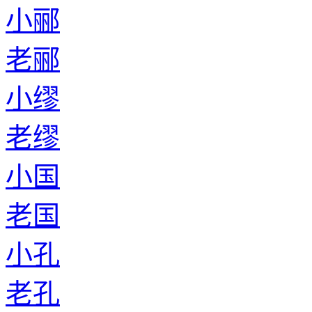
小郦
老郦
小缪
老缪
小国
老国
小孔
老孔