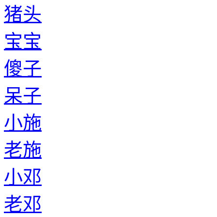
猪头
宝宝
傻子
呆子
小施
老施
小邓
老邓