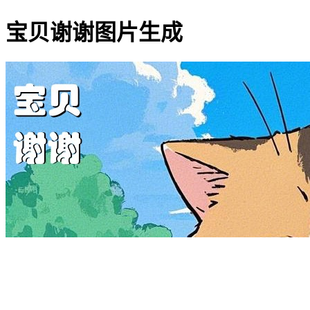
宝贝谢谢图片生成