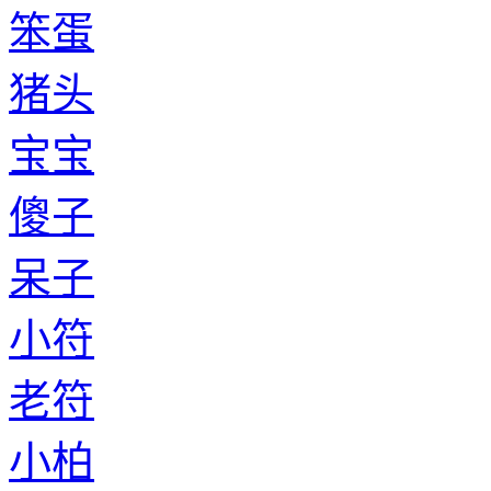
笨蛋
猪头
宝宝
傻子
呆子
小符
老符
小柏