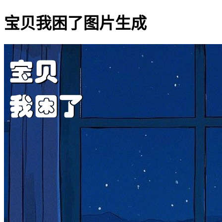
宝贝我困了图片生成