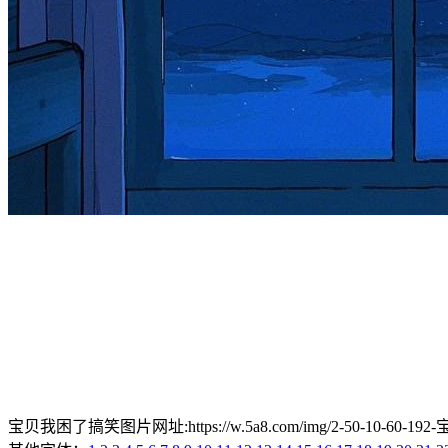
宝贝我困了搞笑图片网址:https://w.5a8.com/img/2-50-10-60-192