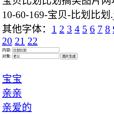
宝贝比划比划搞笑图片网址:https
10-60-169-宝贝-比划比划.
其他字体：
1
2
3
4
5
6
7
8
20
21
22
内容:
对象:
宝宝
亲亲
亲爱的