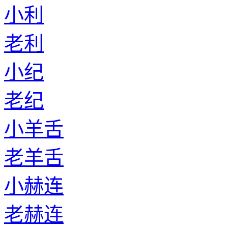
小利
老利
小纪
老纪
小羊舌
老羊舌
小赫连
老赫连