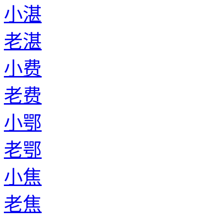
小湛
老湛
小费
老费
小鄂
老鄂
小焦
老焦