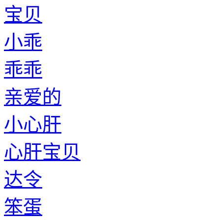
宝贝
小乖
乖乖
亲爱的
小心肝
心肝宝贝
达令
笨蛋