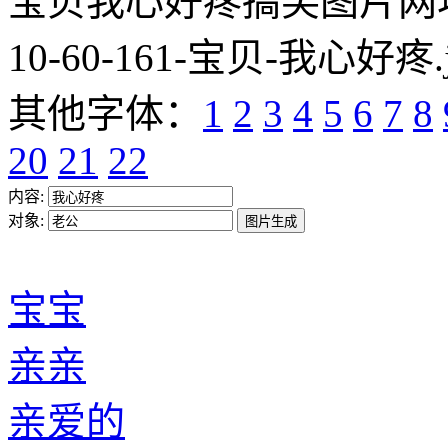
宝贝我心好疼搞笑图片网址:https
10-60-161-宝贝-我心好疼.
其他字体：
1
2
3
4
5
6
7
8
20
21
22
内容:
对象:
宝宝
亲亲
亲爱的