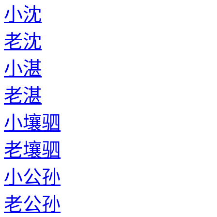
小沈
老沈
小湛
老湛
小壤驷
老壤驷
小公孙
老公孙