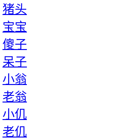
猪头
宝宝
傻子
呆子
小翁
老翁
小仉
老仉