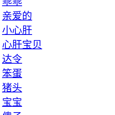
乖乖
亲爱的
小心肝
心肝宝贝
达令
笨蛋
猪头
宝宝