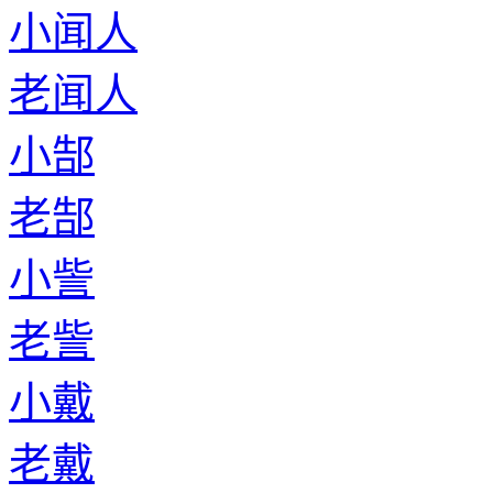
小闻人
老闻人
小郜
老郜
小訾
老訾
小戴
老戴