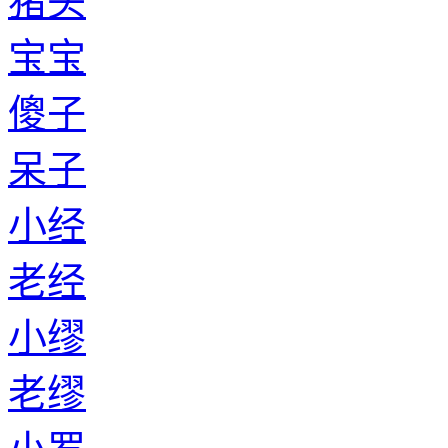
猪头
宝宝
傻子
呆子
小经
老经
小缪
老缪