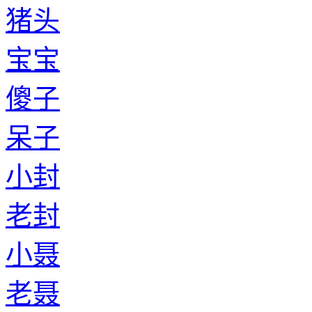
猪头
宝宝
傻子
呆子
小封
老封
小聂
老聂