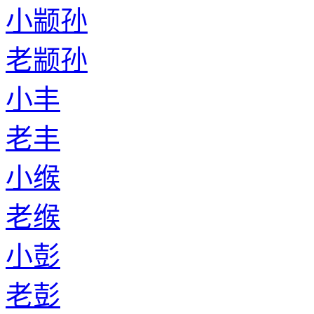
小颛孙
老颛孙
小丰
老丰
小缑
老缑
小彭
老彭