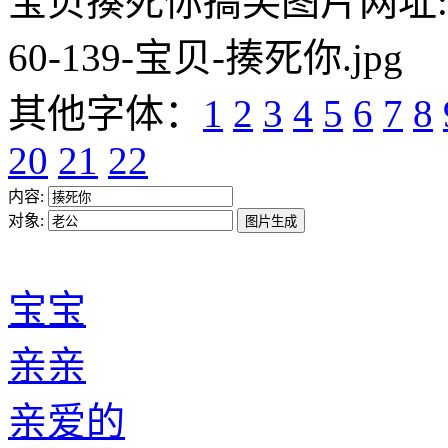
宝贝揍死你搞笑图片网址:https:/
60-139-宝贝-揍死你.jpg
其他字体：
1
2
3
4
5
6
7
8
20
21
22
内容:
对象:
宝宝
亲亲
亲爱的