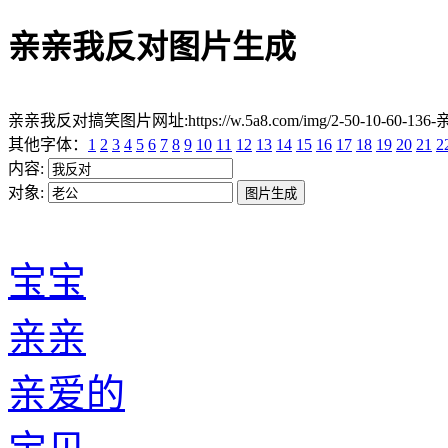
亲亲我反对图片生成
亲亲我反对搞笑图片网址:https://w.5a8.com/img/2-50-10-60-136
其他字体：
1
2
3
4
5
6
7
8
9
10
11
12
13
14
15
16
17
18
19
20
21
2
内容:
对象:
宝宝
亲亲
亲爱的