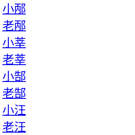
小邴
老邴
小莘
老莘
小郜
老郜
小汪
老汪