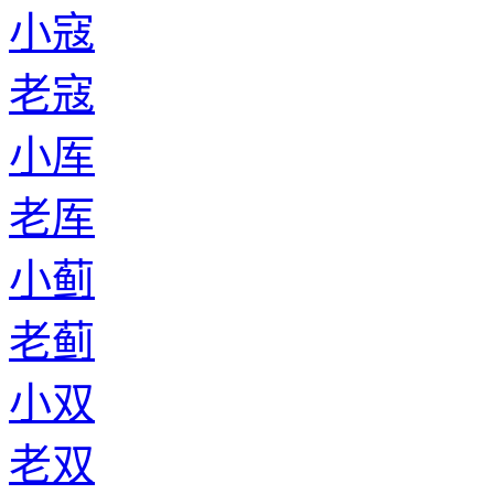
小寇
老寇
小厍
老厍
小蓟
老蓟
小双
老双