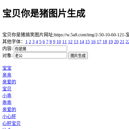
宝贝你是猪图片生成
宝贝你是猪搞笑图片网址:https://w.5a8.com/img/2-50-10-60-121
其他字体：
1
2
3
4
5
6
7
8
9
10
11
12
13
14
15
16
17
18
19
20
21
2
内容:
对象:
宝宝
亲亲
亲爱的
宝贝
小乖
乖乖
亲爱的
小心肝
心肝宝贝