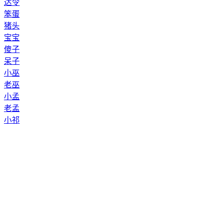
达令
笨蛋
猪头
宝宝
傻子
呆子
小巫
老巫
小孟
老孟
小祁