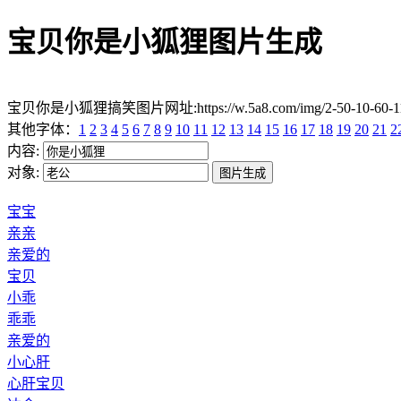
宝贝你是小狐狸图片生成
宝贝你是小狐狸搞笑图片网址:https://w.5a8.com/img/2-50-10-60
其他字体：
1
2
3
4
5
6
7
8
9
10
11
12
13
14
15
16
17
18
19
20
21
2
内容:
对象:
宝宝
亲亲
亲爱的
宝贝
小乖
乖乖
亲爱的
小心肝
心肝宝贝