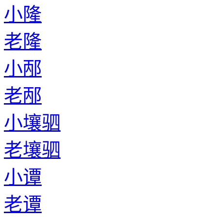
小隆
老隆
小邴
老邴
小壤驷
老壤驷
小谭
老谭