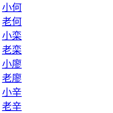
小何
老何
小栾
老栾
小廖
老廖
小辛
老辛