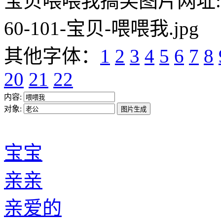
宝贝喂喂我搞笑图片网址:https:/
60-101-宝贝-喂喂我.jpg
其他字体：
1
2
3
4
5
6
7
8
20
21
22
内容:
对象:
宝宝
亲亲
亲爱的