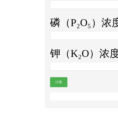
磷（P₂O₅）浓度 
钾（K₂O）浓度 (
计算