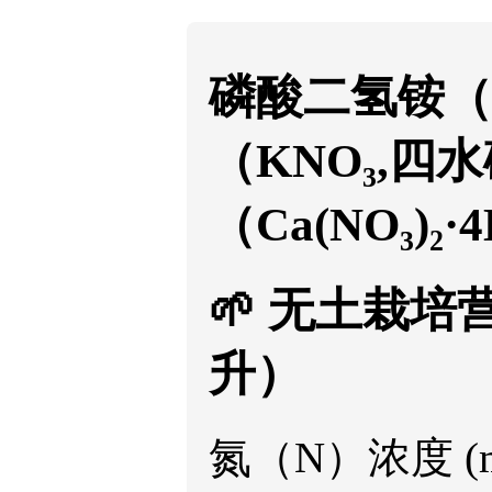
磷酸二氢铵（N
（KNO₃,四
（Ca(NO₃)₂·
🌱 无土栽培
升）
氮（N）浓度 (mg